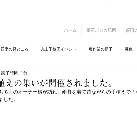
ホーム
季節ごとの見所
復田
四季の見どころ
丸山千枚田イベント
農作業の様子
募集
読了時間: 1分
7 田植えの集いが開催されました。
も多くのオーナー様が訪れ、雨具を着て昔ながらの手植えで
「
ました。