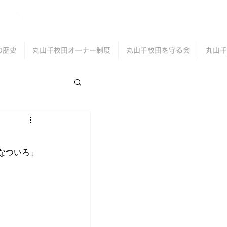
の歴史
丸山千枚田オーナー制度
丸山千枚田を守る会
丸山千
なついろ」