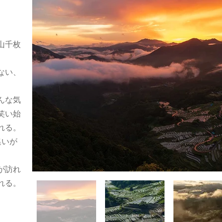
山千枚
ない、
んな気
笑い始
れる。
集いが
が訪れ
れる。