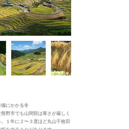
準備にかかる冬
な熊野市でも山間部は寒さが厳しく
冬。１年に２〜３度ほど丸山千枚田