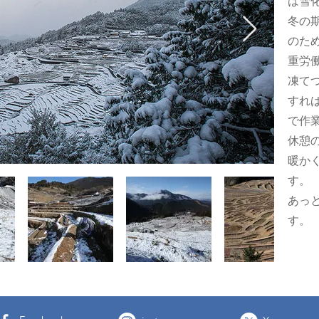
は雪
冬の
のた
重労
凍て
すれ
で作
​休
暖か
す。
​あ
す。