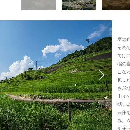
夏の
それ
ては
稲の
こな
包ま
も飛
山々
拭う
豊作
み。
を守