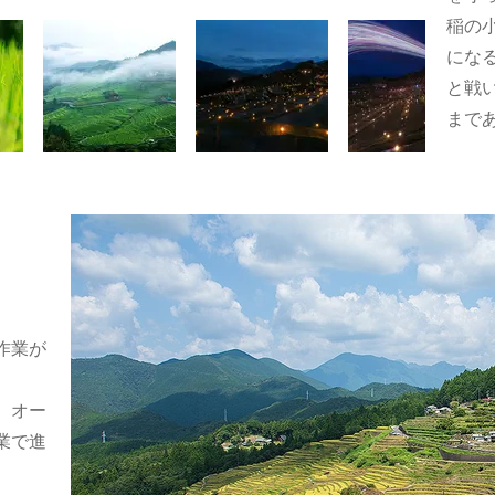
​稲
にな
と戦
まで
作業が
、オー
業で進