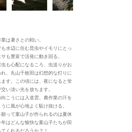
作業は暑さとの戦い。
でも水辺に住む昆虫やイモリにとっ
エサも豊富で活発に動き回る。
害虫も心配になるころ、虫送りがお
われ、丸山千枚田は幻想的な灯りに
れます。この頃には、夜になると蛍
び交い淡い光を放ちます。
の向こうには入道雲。農作業の汗を
ように風が心地よく駈け抜ける。
を願って案山子が作られるのは夏休
今年はどんな愉快な案山子たちが田
ってくれるだろうか？！