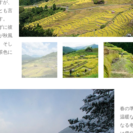
すが、
とも言
す。
ずに彼
が秋風
。そし
茶色に
春の
温暖
なる