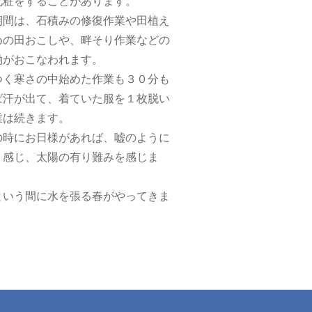
化粧をすることがあります。
期間は、石積みの修復作業や田植え
めの田おこしや、畔そり作業などの
働がおこなわれます。
つく寒さの中始めた作業も３０分も
ば汗が出て、着ていた服を１枚脱い
業は続きます。
憩の時にお日様があれば、嘘のように
く感じ、太陽の有り難みを感じま
っという間に水を張る春がやってきま