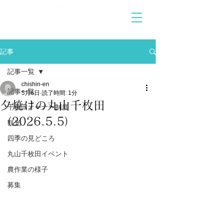
記事
記事一覧
chishin-en
記事一覧
5月6日
読了時間: 1分
夕焼けの丸山千枚田
千枚田オーナー制度
（2026.5.5）
観光
四季の見どころ
丸山千枚田イベント
農作業の様子
募集