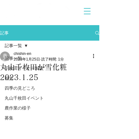
記事
記事一覧
chishin-en
記事一覧
2023年1月25日
読了時間: 1分
丸山千枚田が雪化粧
千枚田オーナー制度
2023.1.25
観光
四季の見どころ
丸山千枚田イベント
農作業の様子
募集