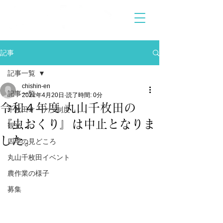
記事
記事一覧
chishin-en
記事一覧
2022年4月20日
読了時間: 0分
令和４年度 丸山千枚田の
千枚田オーナー制度
『虫おくり』は中止となりま
観光
した。
四季の見どころ
丸山千枚田イベント
農作業の様子
募集