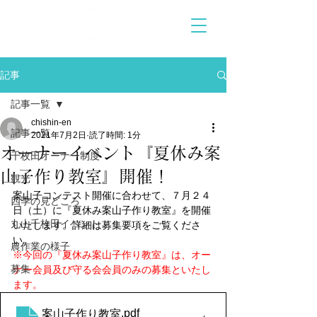
記事
記事一覧
chishin-en
記事一覧
2021年7月2日
読了時間: 1分
オーナーイベント『夏休み案
千枚田オーナー制度
山子作り教室』開催！
観光
案山子コンテスト開催に合わせて、７月２４
四季の見どころ
日（土）に『夏休み案山子作り教室』を開催
丸山千枚田イベント
いたします。詳細は募集要項をご覧くださ
い。
農作業の様子
※今回の『夏休み案山子作り教室』は、オー
募集
ナー会員及び守る会会員のみの募集といたし
ます。
.pdf
案山子作り教室