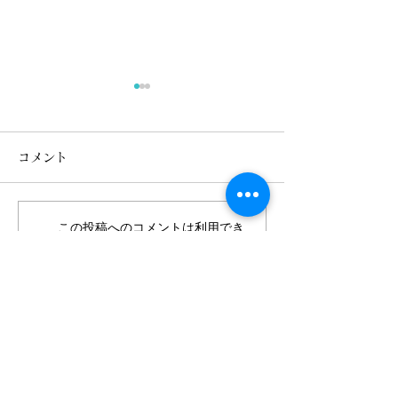
コメント
この投稿へのコメントは利用でき
7/11 案山子作り教室が
7/11 案山子
なくなりました。詳細はサイト所
有者にお問い合わせください。
おこなわれました。
集要項(オーナー
Facebook
X
instagram