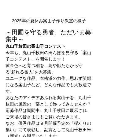
2025年の夏休み案山子作り教室の様子
～田圃を守る勇者、ただいま募
集中～
丸山千枚田の案山子コンテスト
今年も、丸山千枚田の田んぼを見守る「案山
子コンテスト」を開催します！
黄金色へと育つ稲を、鳥や獣たちから守
る“頼れる番人”を大募集。
ユニークな作品、本格派の力作、思わず笑顔
になる案山子など、どんな作品でも大歓迎で
す。
あなたのアイデアあふれる案山子を、丸山千
枚田の風景の一部として飾ってみませんか？
応募作品は期間中、丸山千枚田に展示され、
ご来場の皆さまにもご覧いただきます。
なお、優秀作品は９月開催予定の「稲刈りの
集い」にて表彰し、副賞として丸山千枚田米
（新米）を贈呈いたします。