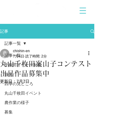
記事
記事一覧
chishin-en
記事一覧
7月4日
読了時間: 2分
丸山千枚田案山子コンテスト
千枚田オーナー制度
出品作品募集中
観光
更新日：
7月7日
四季の見どころ
丸山千枚田イベント
農作業の様子
募集