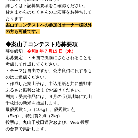
詳しくは下記募集要項をご確認ください。
皆さまからのたくさんのご応募をお待ちして
おります！
案山子コンテストへの参加はオーナー様以外
の方も可能です。
◆案山子コンテスト応募要項
募集締切：
令和8 年７月15 日（水）
応募規定：・田圃で風雨にさらされることを
考慮して作成してください。
・テーマは自由ですが、公序良俗に反するも
のはご遠慮ください。
・作成した案山子は、申込用紙と共に熊野市
ふるさと振興公社までお届けください。
副賞：受賞作品には、９月の収穫以降に丸山
千枚田の新米を贈呈します。
最優秀賞１点（10kg）、優秀賞1 点
（5kg）、特別賞2 点（2kg）
投票は、丸山千枚田運営および、Web 投票
の合算で集計します。